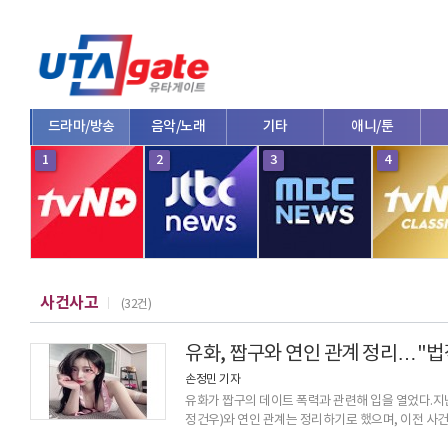
드라마/방송
음악/노래
기타
애니/툰
1
2
3
4
사건사고
(32건)
유화, 짭구와 연인 관계 정리…"법
손정민 기자
유화가 짭구의 데이트 폭력과 관련해 입을 열었다.지난
정건우)와 연인 관계는 정리하기로 했으며, 이전 사건
발생한 이유를 추측하거나 확정 짓는 분들이 많은데 