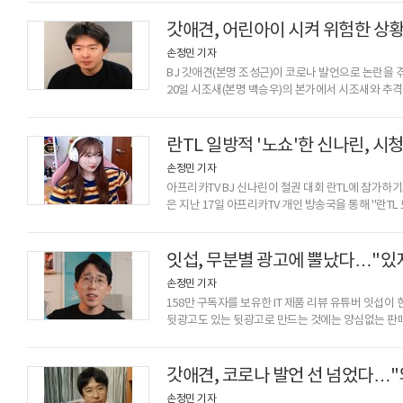
삼가주시길 바란다"며 "방송 복귀 이후에도 그분과 
남자친구인 짭구로부터 데이트 폭력을 당했다는 것을 
갓애견, 어린아이 시켜 위험한 상
자신의 사진을 공개한
손정민 기자
BJ 갓애견(본명 조성근)이 코로나 발언으로 논란을 
20일 시조새(본명 백승우)의 본가에서 시조새와 추격
상황을 연출한 것.당시 갓애견은 도망 중인 시조새를
도움으로 시조새가 있는 위치를 알아냈고, 발견 즉시
동생에게 "야 내려! 시조새 차 뒤 막아 뒤! 빨리 길
란TL 일방적 '노쇼'한 신나린, 시
동생이 크게 다칠 수
손정민 기자
아프리카TV BJ 신나린이 철권 대회 란TL에 참가하
은 지난 17일 아프리카TV 개인 방송국을 통해 "란
당분간 자숙하고 더 성숙해진 모습으로 오겠습니다"라
대회인 란TL에 참가하기로 돼 있었다. 하지만 신나린
(이하 LoL) 대회인 감CK에 참가했다.5판 3선승제인
잇섭, 무분별 광고에 뿔났다…"있
벤픽을 고르는 데도 오랜
손정민 기자
158만 구독자를 보유한 IT 제품 리뷰 유튜버 잇섭이
뒷광고도 있는 뒷광고로 만드는 것에는 양심없는 판매
기업은 지난 16일 잇섭의 샤오미 무선충전 스탠드 보
잇섭은 유튜브 영상을 업로드할 때 유료 광고 표기를 
표기를 따로 하지 않은 것이다. 하지만 일반인이 상
갓애견, 코로나 발언 선 넘었다…"
이름을 건 광고에 화가
손정민 기자