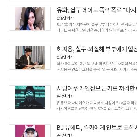
명심하세요'라는 제목의 영상을 업로드했다. 공개된 영
것을 시도했다. 이전에 시도한 적이 없었기에 그의 
유화, 짭구 데이트 폭력 폭로 "다시
놓치고 말았다.바벨은 지피
손정민 기자
BJ 유화가 남자친구인 짭구로부터 데이트 폭력을 당
데이트 폭력을 당한것을 증명하기 위해 아프리카TV 개
공개된 사진 속 유화는 눈가에 멍이 들어 있었을 뿐 아
흉터뿐만 아니라 목도 졸리고 죽기 직전 상황까지 갔
도움을 받았다"고 상황을 설명했다. 하지만 해당 게시 
허지웅, 철구·외질혜 부부에게 일침
개인 방송국을 통해 "
손정민 기자
작가 허지웅이 최근 외모 비하 발언으로 사회적 물의를
허지웅은 인스타그램을 통해 "최근 BJ의 자녀가 
인식을 바꾸기 위해서는 BJ 스스로 자신의 태도와 
반복적으로 크고 작은 물의를 일으켜온 당사자"라며 
인식을 심어준다는 의견이 많다"고 학부모들의 입장
사망여우 개인정보 근거로 저격한 
발언 직후 머리카락을 삭발하며 사과했
손정민 기자
유튜브 어나니머스가 계속해서 사망여우TV를 저격하는
사망여우를 겨냥하는 영상 6개를 업로드하며 그의 
광고 업체나 비양심 기업을 폭로하는 유튜버로, 최근
업로드해 화제가 되기도 했다. 해당 영상이 화제가 
조직으로 알려져 있다. 유튜브 어나니머스가 실제 
BJ 유혜디, 릴카에게 인트로 표절
그의 채널에 현재까지 업로드된 8개의 영상
손정민 기자