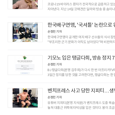
코로나19 바이러스 환자가 전국적으로 급증하고 있는
자아냈다. 지난 14일 갓애견은 달라와 방송 중 솜이
갓애견은 "와서 코로나 다 옮겨"라고 말하며 합동 
백승우)의 스튜디오에서 합동 방송을 진행했고, 그녀
했다.현재 강서구에 1000명이 넘는 확진자와 150
한국배구연맹, '국셔틀' 논란으로 
소지가 될 수도 있는 상황.사
손정민 기자
한국배구연맹이 공개한 여자 배구 선수들의 식사 장면
"부조리한 군기 문화가 아직도 남아있다"며 비판하자
15일 KOVO가 유튜브 채널에 올린 영상은 업로드 
퍼졌다. 해당 소식을 접한 누리꾼들은 "저런 문화가 아
보기 안 좋다' 등의 부정적인 반응을 보였다. 문제가
기모노 입은 탱글다희, 방송 정지 
장면이었다. 이 장면을 본 누리
손정민 기자
BJ 탱글다희(본명 김주희)가 다시 한 번 아프리카TV
3일간 정지를 당한 것을 고려한다면, 탱글다희는 한 달
방송국을 통해 "기모노 의상 때문에 7일간 정지를 당
들어가봅니다"라고 팬들에게 사과했다.이와 함께 탱글
인스타그램이나 유튜브를 통해 알리겠다"며 정지 기
벤치프레스 사고 당한 지피티…생
서비스 정지 상태다. 정지 사유는 미풍양
손정민 기자
유튜버 지피티(본명 지석윤)가 벤치프레스 도중 목숨
놓쳐 대흉근 위쪽에 타박상을 입은 것이다. 봉이 조
수도 있었다.지피티는 지난 13일 자신의 유튜브 채널에