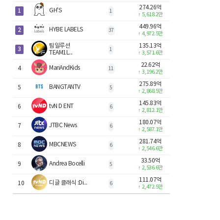
274.26억
1
GH'S
1
↑
5,618.2만
449.96억
2
HYBE LABELS
37
↑
4,972.5만
팀일루션
135.13억
3
1
TEAM1L...
↑
3,571.6만
22.62억
MariAndKids
4
11
↑
3,196.2만
275.89억
BANGTANTV
5
5
↑
2,868.5만
145.83억
tvN D ENT
6
6
↑
2,812.1만
180.07억
JTBC News
7
6
↑
2,587.1만
281.74억
MBCNEWS
8
6
↑
2,546.6만
33.50억
Andrea Bocelli
9
5
↑
2,536.6만
111.07억
디글 클래식 :Di...
10
6
↑
2,472.5만