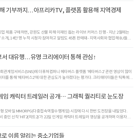
roadcasting Jockey, 1인 미디어 진행자)에게 게임, 노래, 요리 등을 배워보는
 끌며, 새로운 1인 미디어 콘텐츠 문화로까지 확대되고 있다.요리, 음악, 게임 등 특정
피해 기부까지…아프리카TV, 플랫폼 활용해 지역경제
소기업 제품 구매하면, 강원도 산불 피해 이재민 돕는 라이브 커머스 진행 - 지난 2월에는
' 소개, 14만 명 누적 시청자 참여하고 알밤도 45톤 판매돼- 지역사회와 협업해 BJ들이
개하는 BJ탐방대도 운영아프리카TV가 지역 경제를 활성화하기 위한 다양한 콘텐츠를
염증(코로나19) 장기화로 지역 경제가 침체를 겪고 있는 상황에서 경제 주체들을 서로
프리카TV라는 1인 미디어 플랫폼을 활용해 단순히 지역 명소·축제·특산물 홍보에
브서 대유행…유명 크리에이터 통해 관심↑
사회관계망서비스(SNS)에 더퓨쳐컴퍼니 메타버스 플랫폼 ‘메타버스2’ 관련 영상이 많이
이터를 통해 ‘메타버스2’에 대한 관심도가 높아졌다는 평가다. 크리에이터들은 틱톡에
행으로 중단된 콘서트 때문에 답답함을 토로하며 메타버스2 플랫폼 내 존재하는
였다.또 틱톡에서 크리에이터들은 현실에서 사기 힘든 강남, 뉴욕 등의 땅을
구매할 수 있다며 재미있는 상황극을 진행하기도 했다. 나아가 자신의 팔로워들이 좀 더
 인게임 캐릭터 트레일러 공개··· 그래픽 퀄리티로 눈도장
 대형 모바일 MMORPG(다중접속역할수행게임) 시장에 다시 한번 도전장을 내밀었다.
 중인 신작 ‘HIT2(히트2)’가 22일 인게임 캐릭터 트레일러 영상을 공개하며 이용자
게임즈 대표 흥행 IP인 ‘HIT’ 이후의 세계관을 다루는 ‘HIT2’는 전작 고유의 매력적인
PG 수준의 광활한 오픈필드에서 제공하는 것이 특징이다. 이용자간 높은 인터랙션 아래
 재미를 선사하겠다는 목표다.이번에 공개된 트레일러는 실제 ‘HIT2’ 게임 플레이
고로 이름 알리는 중소기업들