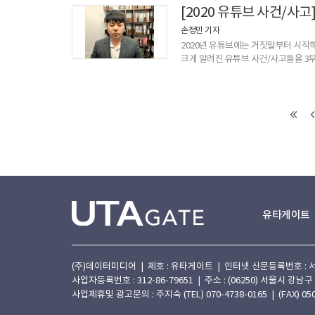
끌어온 ‘BJ멸망전’은 아프리카TV의 
[2020 유튜브 사건/사고
BJ멸망전 ‘천하제패! 멸망전 Lo
손정민 기자
2020년 유튜브에는 거짓말부터 시작해
크게 알려진 유튜브 사건/사고들을 3
있는 해였다. 시청자들에게 재미와 웃
피해를 보거나 사회적으로 물의를 빚는
로건, 다정한부부, 하얀트리 등 이들
책임을 지지는 않는다는
유타게이트
(주)데이터미디어 | 제호 : 유타게이트 | 인터넷 신문등록번호 : 서울 아
사업자등록번호 : 312-86-79651 | 주소 : (06250) 서울시 강남구
사업제휴및 광고문의 : 주지숙 (TEL) 070-4738-0165 | (FAX) 050