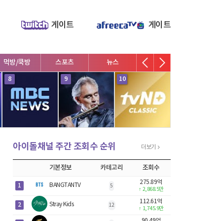
게이트
게이트
먹방/쿡방
스포츠
뉴스
V로그/소통
영화/뮤지
8
9
10
1
아이돌채널 주간 조회수 순위
더보기
기본정보
카테고리
조회수
275.89억
1
BANGTANTV
5
↑
2,868.5만
112.61억
2
Stray Kids
12
↑
1,745.9만
90.49억