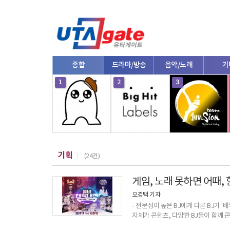
종합
드라마/방송
음악/노래
기
10
1
2
3
기획
(24건)
게임, 노래 못하면 어때, 
오경택 기자
- 전문성이 높은 BJ에게 다른 BJ가 ‘
자체가 콘텐츠, 다양한 BJ들이 함께 
보며 동질감을 느껴- ‘스타 대학대전’