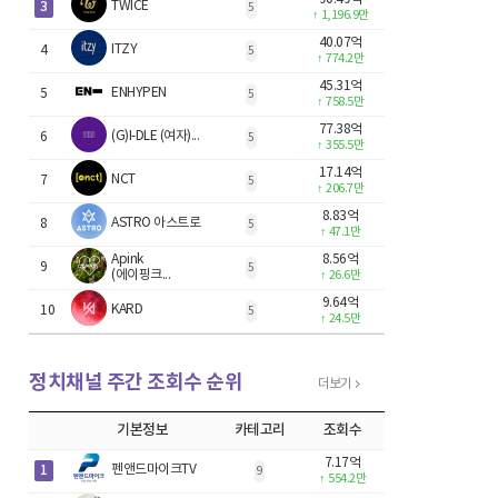
3
TWICE
5
↑
1,196.9만
40.07억
ITZY
4
5
↑
774.2만
45.31억
ENHYPEN
5
5
↑
758.5만
77.38억
(G)I-DLE (여자)...
6
5
↑
355.5만
17.14억
NCT
7
5
↑
206.7만
8.83억
ASTRO 아스트로
8
5
↑
47.1만
Apink
8.56억
9
5
(에이핑크...
↑
26.6만
9.64억
KARD
10
5
↑
24.5만
정치채널 주간 조회수 순위
더보기
기본정보
카테고리
조회수
7.17억
1
펜앤드마이크TV
9
↑
554.2만