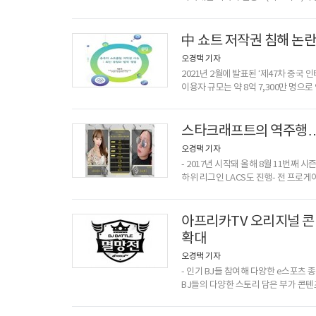
청아한 분위기와 ‘블루 아카이브’ 세계관
퓨처베이스(Future Bass) 장르로
작사가 가미되어 소녀들의 푸릇푸릇한 청
中 쇼트 저작권 침해 논란
장르곡‘Targ
오경택 기자
2021년 2월에 발표된 ‘제47차 중국 
이용자 규모는 약 8억 7,300만 명으로
더우인(중국판 틱톡)과 콰이쇼우와 같
쇼트클립(short clip)이란 일반적으
동영상으로도 불린다. 이러한 쇼트클립
스타크래프트의 역주행…아
규모는 심각한 수준에 이른다. ‘2
오경택 기자
- 2017년 시작돼 올해 8월 11번째 시
하위 리그인 LACS도 진행- 전 프로게
인기아프리카TV 여성 BJ(Broadcas
모으며, 제2의 스타크래프트 열풍을 일
펼쳐지는 ‘LASL (Ladies Afreec
아프리카TV 오리지널 콘텐
아프리카TV에서는 그동안 ASL(Afree
확대
오경택 기자
- 인기 BJ들 참여해 다양한 e스포츠 
BJ들의 다양한 스토리 담은 부가 콘텐
규모도 계속 확대돼아프리카TV의 ‘BJ
BJ들이 참여해 다양한 e스포츠 종목으