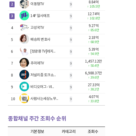
8.84억
2
이동형TV
9
↑
105.5만
12.74억
3
14F 일사에프
9
↑
102.8만
9.27억
고성국TV
4
9
↑
85.6만
2.18억
배승희 변호사
5
9
↑
68.9만
5.39억
[정광용 TV]레지...
6
9
↑
54.9만
1,457.12만
추미애TV
7
9
↑
50.4만
6,988.37만
저널리즘 토크쇼...
8
9
↑
39.6만
27.33억
비디오머그 - VI...
9
9
↑
38.2만
4.07억
사람사는세상노무...
10
9
↑
33.8만
종합채널 주간 조회수 순위
기본정보
카테고리
조회수