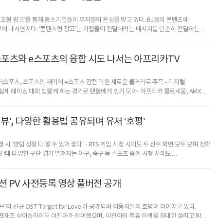
츠형 광고’를 통해 중소기업들이 유저들의 관심을 받고 있다. BJ들의 콘텐츠에
에 나서면서다. ‘콘텐츠형 광고’는 기업들이 전달하려는 메시지를 단순히 전달하는
안에 자연스럽게 브랜드 메시지를 녹여 유저들의 공감과 흥미를 통해 자발적으로
한, 제품의 기능이나 특징, 장점을 내세우지 않더라도 유저들이 직접 광고를 찾아볼 수
소형 브랜드들에게 매력적이다. 이러한 장점 때문에 1인 미디어 플랫폼 아프리카TV에서는
스포츠와 e스포츠의 융합 시도 나서는 아프리카TV
터스포츠, 스포츠의 재미에 e스포츠 장점 더한 새로운 볼거리로 주목 - 디지털
 실제 레이싱 대회 방불케 하는 경기로 팬들에게 인기 모아- 아프리카 콜로세움, AMX에
디지털 모터스포츠 발전에 앞장설 것스포츠와 e스포츠를 융합한 새로운 형태의 대회가
감염증(코로나19)의 여파로 스포츠 협회·구단들과 e스포츠 관련 기업이 협업해 만든
 재미에 시간과 공간의 제약에서 상대적으로 자유로운 e스포츠의 장점이 더해져,
뷰’, 다양한 활용법 공유되며 유저 ‘호평’
해
시청 시 “양팀 상황 다 볼 수 있어 좋다” - RTS 게임 시청 시에도 두 선수 화면 모두 보며 전략
간대 다양한 구단 경기 펼쳐지는 야구, 축구 등 스포츠 중계 시청 시에도
스 도입 이후 유저들 사이에 다양한 활용법이 공유되는 등 긍정적인 반응을 얻고 있다.
텐츠를 동시에 즐길 수 있는 '모바일 멀티뷰' 기능은 지난 4일 아프리카TV가 새롭게
을 활용하면 스마트폰에서도 2개의 라이브 스트리밍 콘텐츠를 동시에 즐길 수 있을 뿐
션 PV 사전등록 영상 풀버전 공개
의 신규 OST ‘Target for Love’가 공개되며 이용자들의 호평이 이어지고 있다.
팝재즈 싱어송라이터 이진아가 참여했으며, 이진아의 특유 음색을 최대한 살리고 밝고