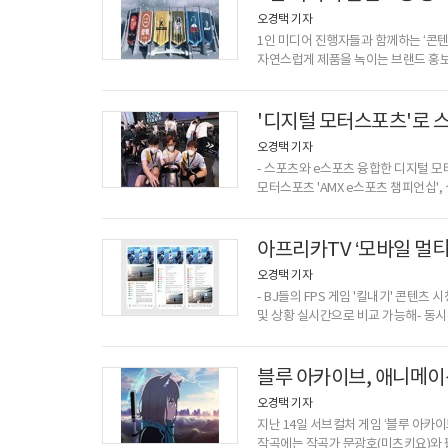
환경에서 촬영한 인
오경택 기자
1인 미디어 진행자들과 함께하는 ‘콘텐
자연스럽게 제품을 녹이는 브랜드 홍보
일방향적인 광고에서 벗어나, 콘텐츠 
메시지를 공유하는 것이 특징이다. 또
있어, 새롭게 이름을 알려야 하는 중
'디지털 모터스포츠'로 
다양한 중소형 브랜드들의 콘
오경택 기자
- 스포츠와 e스포츠 융합한 디지털 모
모터스포츠 'AMX e스포츠 챔피언십',
이어 '현대 N e-페스티벌' 개최, 
주목받고 있다. 신종 코로나바이러스 
대회 개최가 이어지며, 기존 스포츠의
아프리카TV ‘모바일 멀티
새로운 볼거리로 떠오르고 있다.지난
오경택 기자
- BJ들의 FPS 게임 '킬내기' 콘텐츠 
및 상황 실시간으로 비교 가능해- 동시
유용아프리카TV 모바일 멀티뷰가 서비
스마트폰으로 2개의 라이브 스트리밍 콘
도입한 서비스다. 모바일 멀티뷰 기능
블루 아카이브, 애니메이
아니라, 실시간 채팅이
오경택 기자
지난 14일 서브컬처 게임 ‘블루 아카이브’
작곡에는 작곡가 문광호(미츠키요)와 