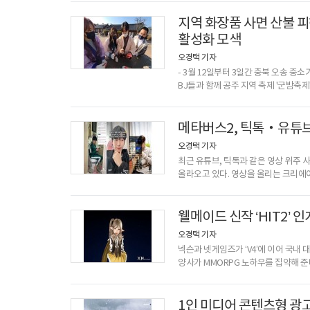
분야에 전문성과 뛰어난 재능을 가진 BJ(B
‘대학’ 콘텐츠가 아프리카TV에서 인기를
지역 화장품 사면 산불 
분야에서
활성화 모색
오경택 기자
- 3월 12일부터 3일간 충북 오송 중
BJ들과 함께 공주 지역 축제 '군밤축제
관광명소와 맛집 찾아가 유저들에게 소
선보이고 있다.신종 코로나바이러스 감
이어주는 공생을 모색하고 있는 것.아
메타버스2, 틱톡‧유튜
그치는 것이 아니라,
오경택 기자
최근 유튜브, 틱톡과 같은 영상 위주 
올라오고 있다. 영상을 올리는 크리에
업로드한 영상을 통해 코로나19의 유
연예기획사 토지를 구매하는 모습을 보
메타버스2에서는 비교적 싼 가격으로 
웰메이드 신작 ‘HIT2’
쉽게 메타버스2 토지를 구매할
오경택 기자
넥슨과 넷게임즈가 ‘V4’에 이어 국내
양사가 MMORPG 노하우를 집약해 준비
눈도장 찍기에 본격적으로 나선 것이다. 넷
캐릭터와 호쾌한 액션을 PC MMOR
펼쳐지는 대규모 전투를 내세워 차별화된
1인 미디어 콘텐츠형 광