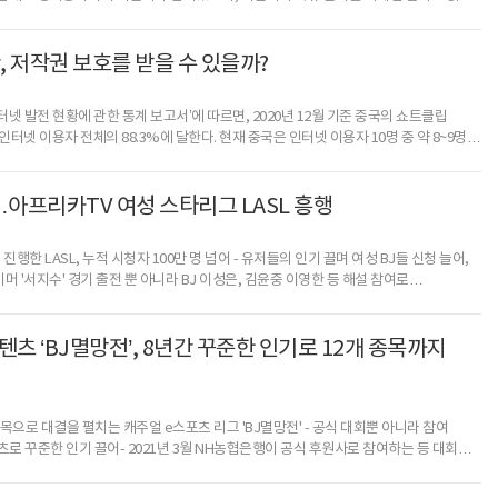
을 그대로 음악에 심어냈다.‘Target for Love’는 아련함과 밝은 분위기를 만들기 위해
 제작됐다. 게임 특유의 학원물, 도시 배경 요소가 느껴지고, 이세계로 떠나는 설렘을 담은
춘 판타지를 담아냈다.■ 밝고 청아한 분위기를 자아내는 퓨처베이스(Future Bass)
, 저작권 보호를 받을 수 있을까?
인터넷 발전 현황에 관한 통계 보고서’에 따르면, 2020년 12월 기준 중국의 쇼트클립
 인터넷 이용자 전체의 88.3%에 달한다. 현재 중국은 인터넷 이용자 10명 중 약 8~9명이
은 쇼트클립 플랫폼을 이용하고 있을 만큼 바야흐로 쇼트클립 춘추전국 시대이다.
로 ‘5분 이내의 짧은 동영상’을 의미하는 것으로 쇼트비디오, 짧은 동영상, 단편
은 산업성장 속도만큼 저작권 침해 분쟁도 빠르게 증가하고 있으며 현재 그 침해
프리카TV 여성 스타리그 LASL 흥행
즌 진행한 LASL, 누적 시청자 100만 명 넘어 - 유저들의 인기 끌며 여성 BJ들 신청 늘어,
이머 '서지수' 경기 출전 뿐 아니라 BJ 이성은, 김윤중 이영한 등 해설 참여로
ting Jockey, 1인 미디어 진행자)들이 활약하는 스타크래프트 대회가 유저들의 관심을
으키고 있다.특히, 누구나 즐길 수 있어 국민 게임이라 불리는 ‘스타크래프트’로
a Star League)’을 중심으로 여성 BJ들이 활약하며 유저들에게 좋은 반응을 얻고 있다.
츠 ‘BJ멸망전’, 8년간 꾸준한 인기로 12개 종목까지
caT
종목으로 대결을 펼치는 캐주얼 e스포츠 리그 'BJ멸망전' - 공식 대회뿐 아니라 참여
츠로 꾸준한 인기 끌어- 2021년 3월 NH농협은행이 공식 후원사로 참여하는 등 대회
멸망전’이 2021년에도 꾸준히 인기를 끌고 있다.BJ멸망전은 아프리카TV의 인기 게임
로 대결을 펼치는 아프리카TV만의 캐주얼 e스포츠 리그다. 약 8년 동안 꾸준한 인기를