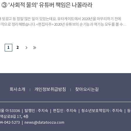
대표적인 오리지널 콘텐츠로 자리 잡고 있다.지난 2014년 아프리카TV가 첫 선보인
] ③ '사회적 물의' 유튜버 책임은 나몰라라
 뒷광고 등 정말 많은 일이 있었는데요. 유타게이트에서 2020년을 마무리하기 전에
부작으로 정리해봤습니다.<편집자주>2020년 유튜브의 순기능과 역기능 모두를 볼 수
음을 줬다면 그건 순기능에 속한다. 반면, 유튜브로 인해 누군가의 사생활이 드러나
다면 그건 역기능으로 봐야할 것이다.약사 유튜버 약쿠르트와 이근 대위, 정배우와
의 공통점은 사생활로 인해 논란이 됐거나 비도덕적 행위로 비난을 샀지만, 본인의 행동에
1
2
회사소개
개인정보취급방침
찾아오시는길
 53336 | 발행인 : 주지숙 | 편집인 : 주지숙 | 청소년보호책임자 : 주지숙 | 등록일자
 역삼로8길 17, 4층
4-042-5273 | news@datatooza.com