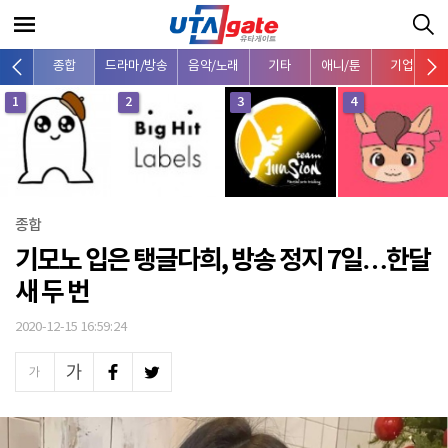
종합
드라마/방송
음악/노래
기타
애니/툰
기업
1
2
3
4
종합
기모노 입은 탱글다희, 방송 정지 7일…한달
새 두 번
2020-12-15 16:59:24