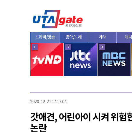
종합
드라마/방송
음악/노래
기타
애니
10
1
2
3
2020-12-21 17:17:04
갓애견, 어린아이 시켜 위험
논란