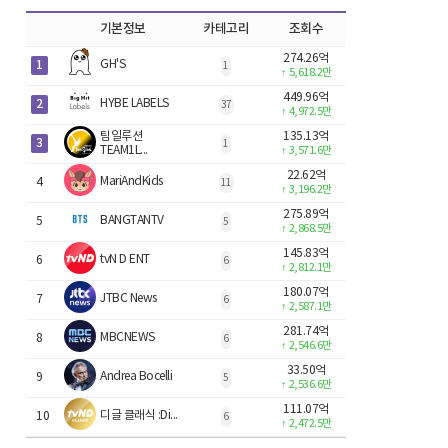
기본정보
카테고리
조회수
274.26억
1
GH'S
1
↑
5,618.2만
449.96억
2
HYBE LABELS
37
↑
4,972.5만
팀일루션
135.13억
3
1
TEAM1L...
↑
3,571.6만
22.62억
MariAndKids
4
11
↑
3,196.2만
275.89억
BANGTANTV
5
5
↑
2,868.5만
145.83억
tvN D ENT
6
6
↑
2,812.1만
180.07억
JTBC News
7
6
↑
2,587.1만
281.74억
MBCNEWS
8
6
↑
2,546.6만
33.50억
Andrea Bocelli
9
5
↑
2,536.6만
111.07억
디글 클래식 :Di...
10
6
↑
2,472.5만