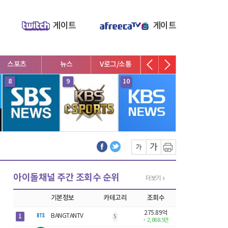
게이트
게이트
스포츠
뉴스
V로그/소통
영화/뮤지컬
연예인
8
9
10
1
아이돌채널 주간 조회수 순위
더보기
기본정보
카테고리
조회수
275.89억
1
BANGTANTV
5
↑
2,868.5만