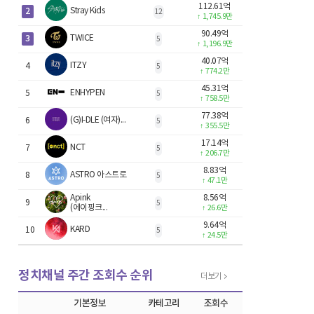
112.61억
2
Stray Kids
12
↑
1,745.9만
90.49억
3
TWICE
5
↑
1,196.9만
40.07억
ITZY
4
5
↑
774.2만
45.31억
ENHYPEN
5
5
↑
758.5만
77.38억
(G)I-DLE (여자)...
6
5
↑
355.5만
17.14억
NCT
7
5
↑
206.7만
8.83억
ASTRO 아스트로
8
5
↑
47.1만
Apink
8.56억
9
5
(에이핑크...
↑
26.6만
9.64억
KARD
10
5
↑
24.5만
정치채널 주간 조회수 순위
더보기
기본정보
카테고리
조회수