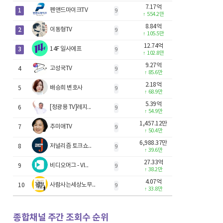
7.17억
1
펜앤드마이크TV
9
↑
554.2만
8.84억
2
이동형TV
9
↑
105.5만
12.74억
3
14F 일사에프
9
↑
102.8만
9.27억
고성국TV
4
9
↑
85.6만
2.18억
배승희 변호사
5
9
↑
68.9만
5.39억
[정광용 TV]레지...
6
9
↑
54.9만
1,457.12만
추미애TV
7
9
↑
50.4만
6,988.37만
저널리즘 토크쇼...
8
9
↑
39.6만
27.33억
비디오머그 - VI...
9
9
↑
38.2만
4.07억
사람사는세상노무...
10
9
↑
33.8만
종합채널 주간 조회수 순위