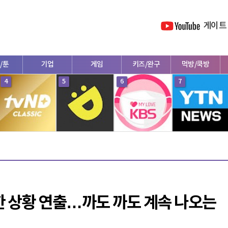
게이트
/툰
기업
게임
키즈/완구
먹방/쿡방
4
5
6
7
한 상황 연출…까도 까도 계속 나오는