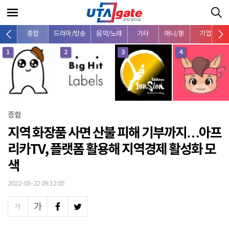
종합
드라마/방송
음악/노래
기타
애니/툰
기업
1
2
3
4
종합
지역 화장품 사면 산불 피해 기부까지…아프
리카TV, 플랫폼 활용해 지역경제 활성화 모
색
2022-03-22 09:12:05