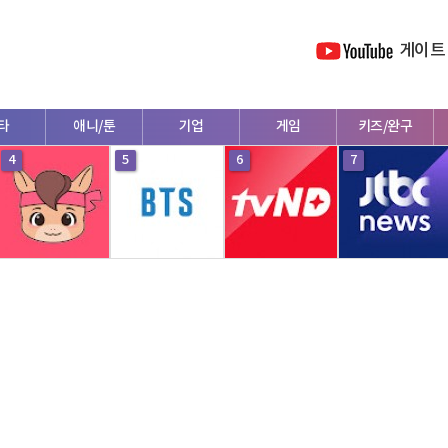
게이트
타
애니/툰
기업
게임
키즈/완구
4
5
6
7
외국인
의학/법률/정보
패션/뷰티
동물
금융/재테크
등
연애
정부/기관
운동
여행
리뷰