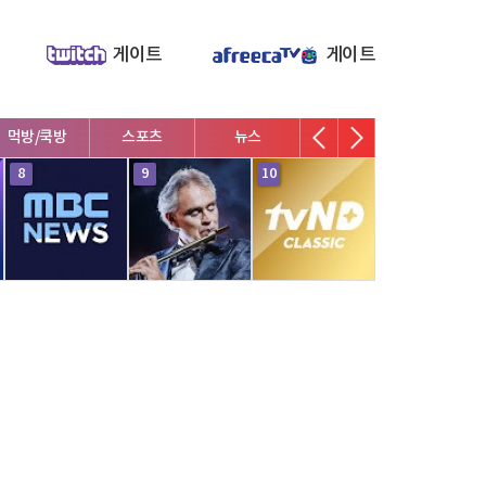
게이트
게이트
먹방/쿡방
스포츠
뉴스
8
9
10
몰카/상황극
DIY/실험
ASMR
산/낚시/캠핑/
귀농