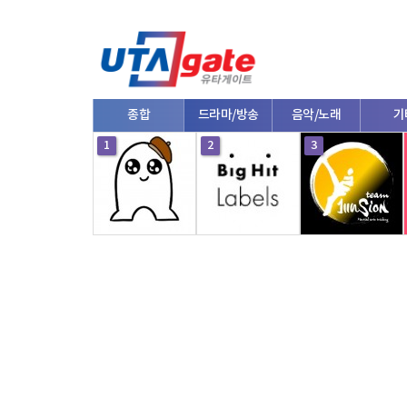
종합
드라마/방송
음악/노래
기
1
2
3
V로그/소통
영화/뮤지컬
연예인
한류/
댄스
e스포츠
자동차
커플/