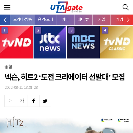
종합
드라마/방송
음악/노래
기타
애니/툰
기업
게임
1
2
3
4
종합
넥슨, 히트2 ‘도전 크리에이터 선발대’ 모집
2022-08-11 13:01:28