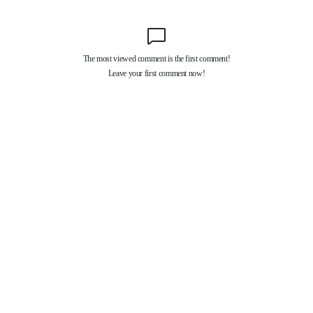
Copyright ⓒ 유타게이트. All rights reserved.
mail to chrono@dailygame.co.kr