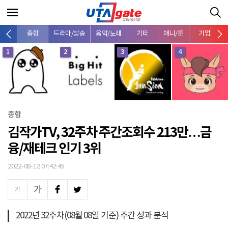
종합
드라마/방송
음악/노래
기타
애니/툰
기업
1
2
3
4
종합
김작가TV, 32주차 주간조회수 213만…금
융/재테크 인기 3위
2022-08-12 07:42:45
2022년 32주차(08월 08일 기준) 주간 성과 분석