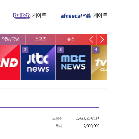
게이트
게이트
스포츠
뉴스
V로그/소통
영화/뮤지컬
연예인
8
9
10
1
1,423,214,514
조회수
2,980,000
구독자