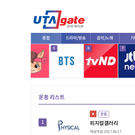
종합
드라마/방송
음악/노래
기타
애니
10
1
2
3
운동 리스트
운동
1
피지컬갤러리
채널개설 2017.06.17