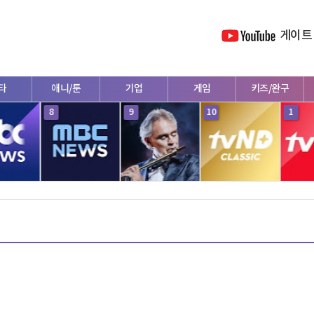
게이트
/툰
기업
게임
키즈/완구
먹방/쿡방
4
5
6
7