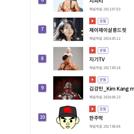
6
지피티
채널개설 2013.07.03
운동
7
제이제이살롱드핏
채널개설 2016.05.12
운동
8
지기TV
채널개설 2017.09.18
운동
9
김강민_Kim Kang m
채널개설 2020.06.23
운동
10
한주먹
채널개설 2017.06.06