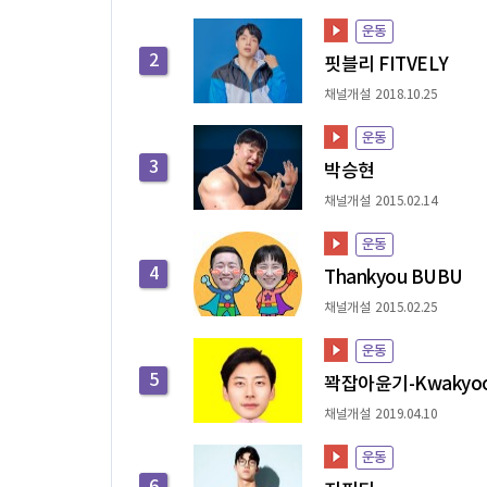
운동
2
핏블리 FITVELY
채널개설 2018.10.25
운동
3
박승현
채널개설 2015.02.14
운동
4
Thankyou BUBU
채널개설 2015.02.25
운동
5
꽉잡아윤기-Kwakyoo
채널개설 2019.04.10
운동