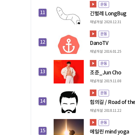
운동
11
긴벌레 LongBug
채널개설 2020.12.31
운동
12
DanoTV
채널개설 2016.01.25
운동
13
조준_Jun Cho
채널개설 2019.11.08
운동
14
힘의길 / Road of the
채널개설 2018.11.22
운동
15
에일린 mind yoga