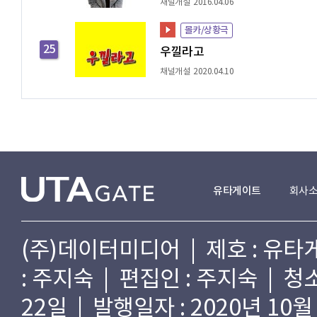
채널개설 2016.04.06
몰카/상황극
25
우낄라고
채널개설 2020.04.10
유타게이트
회사
(주)데이터미디어 | 제호 : 유타게
: 주지숙 | 편집인 : 주지숙 | 
22일 | 발행일자 : 2020년 10월